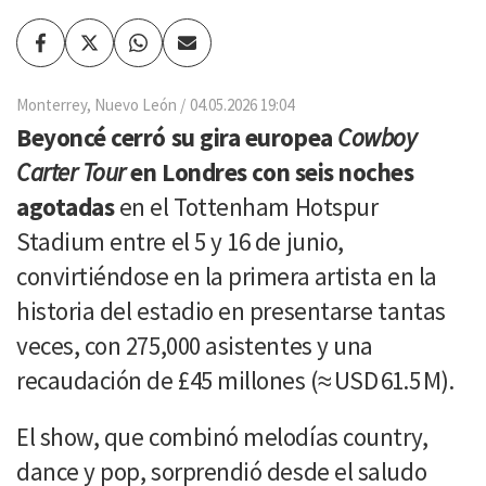
Facebook
Twitter
Whatsapp
Enviar
por
Email
Monterrey, Nuevo León
04.05.2026 19:04
Beyoncé cerró su gira europea
Cowboy
Carter Tour
en Londres
con seis noches
agotadas
en el Tottenham Hotspur
Stadium entre el 5 y 16 de junio,
convirtiéndose en la primera artista en la
historia del estadio en presentarse tantas
veces, con 275,000 asistentes y una
recaudación de £45 millones (≈ USD 61.5 M).
El show, que combinó melodías country,
dance y pop, sorprendió desde el saludo