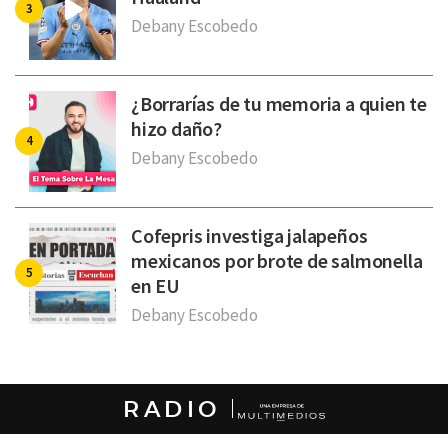
Debany Escobedo
¿Borrarías de tu memoria a quien te
hizo daño?
Debany Escobedo
Cofepris investiga jalapeños
mexicanos por brote de salmonella
en EU
Debany Escobedo
RADIO