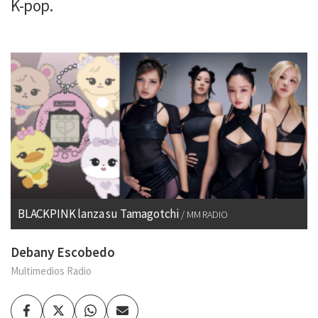
K-pop.
BLACKPINK lanza su Tamagotchi
MM RADIO
Debany Escobedo
Multimedios Radio
Facebook
Twitter
Whatsapp
Enviar