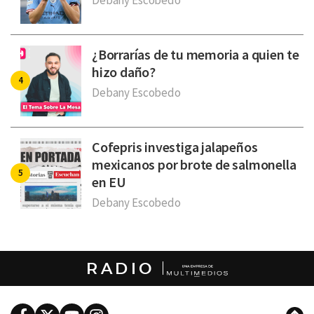
¿Borrarías de tu memoria a quien te
hizo daño?
Debany Escobedo
Cofepris investiga jalapeños
mexicanos por brote de salmonella
en EU
Debany Escobedo
RADIO
Facebook
Twitter
Youtube
Instagram