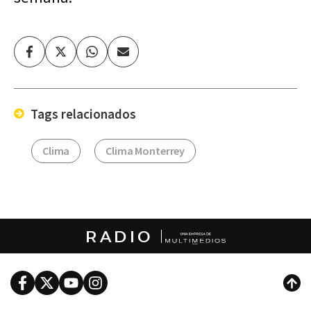
Facebook
Twitter
Whatsapp
Enviar
por
Email
Tags relacionados
Clima
Clima Monterrey
RADIO
Facebook
Twitter
Youtube
Instagram
Subi