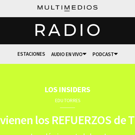
RADIO
ESTACIONES
AUDIO EN VIVO
PODCAST
LOS INSIDERS
EDU TORRES
 vienen los REFUERZOS de 