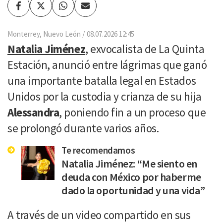
Facebook
Twitter
Whatsapp
Enviar
por
Email
Monterrey, Nuevo León
08.07.2026 12:45
Natalia Jiménez
, exvocalista de La Quinta
Estación, anunció entre lágrimas que ganó
una importante batalla legal en Estados
Unidos por la custodia y crianza de su hija
Alessandra
, poniendo fin a un proceso que
se prolongó durante varios años.
Te recomendamos
Natalia Jiménez: “Me siento en
deuda con México por haberme
dado la oportunidad y una vida”
A través de un video compartido en sus