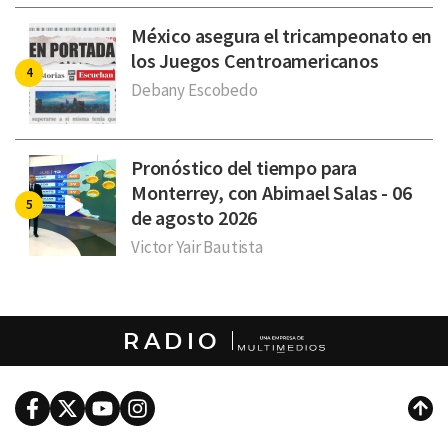
México asegura el tricampeonato en
los Juegos Centroamericanos
Debany Escobedo
Pronóstico del tiempo para
Monterrey, con Abimael Salas - 06
de agosto 2026
Victor Yair Bautista
RADIO
Facebook
Twitter
Youtube
Instagram
Subi