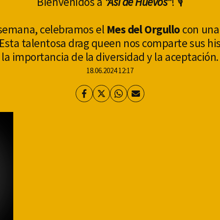
Bienvenidos a
"Así de Huevos"
! 🎙
a semana, celebramos el
Mes del Orgullo
con una 
sta talentosa drag queen nos comparte sus hist
la importancia de la diversidad y la aceptación.
18.06.2024 12:17
Facebook
Twitter
Whatsapp
Enviar
por
Email