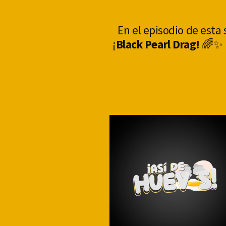
En el episodio de est
¡
Black Pearl Drag!
🌈✨ E